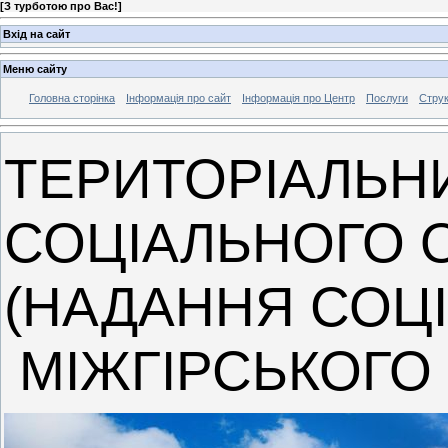
[
З турботою про Вас!
]
Вхід на сайт
Меню сайту
Головна сторінка
Інформація про сайт
Інформація про Центр
Послуги
Струк
ТЕРИТОРІАЛЬН
СОЦІАЛЬНОГО 
(НАДАННЯ СОЦ
МІЖГІРСЬКОГО