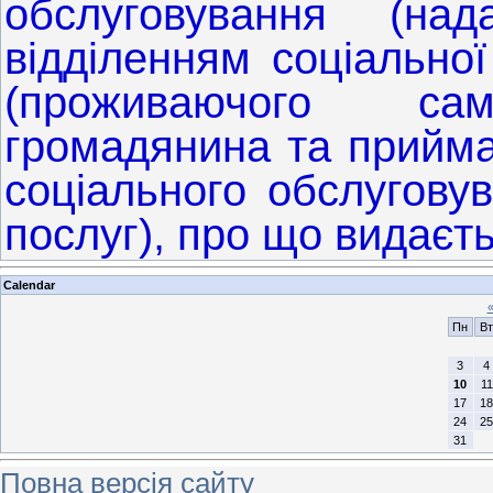
обслуговування (над
відділенням соціально
(проживаючого сам
громадянина та прийма
соціального обслугову
послуг), про що видаєть
Calendar
Пн
Вт
3
4
10
11
17
18
24
25
31
Повна версія сайту